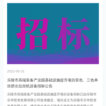
2022-05-31
乐陵市高端装备产业园基础设施提升项目双色、三色单
丝挤出拉丝机设备招标公告
乐陵市高端装备产业园基础设施提升项目设备招标已由乐陵市
乐华投资发展有限公司批准建设，项目业主为乐陵市乐华投资