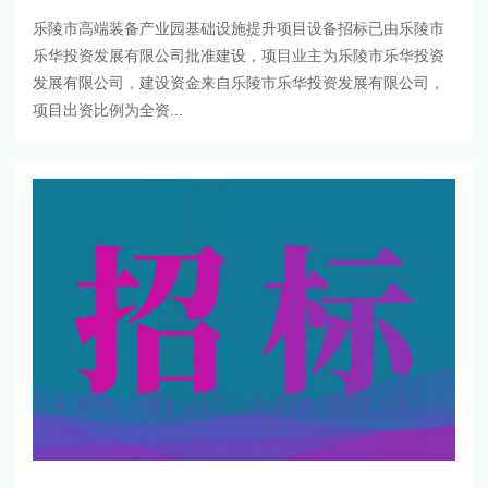
乐陵市高端装备产业园基础设施提升项目设备招标已由乐陵市
乐华投资发展有限公司批准建设，项目业主为乐陵市乐华投资
发展有限公司，建设资金来自乐陵市乐华投资发展有限公司，
项目出资比例为全资...