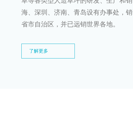
草等各类型人造草坪的研发、生产和销售
海、深圳、济南、青岛设有办事处
省市自治区，并已远销世界各地。
了解更多