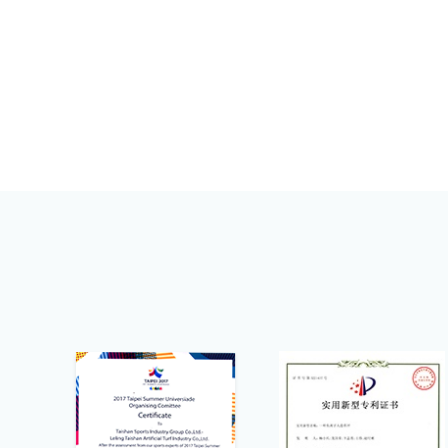
获得国际足联
2006版、201