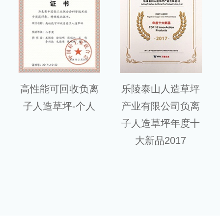
高性能可回收负离
乐陵泰山人造草坪
子人造草坪-个人
产业有限公司负离
子人造草坪年度十
大新品2017