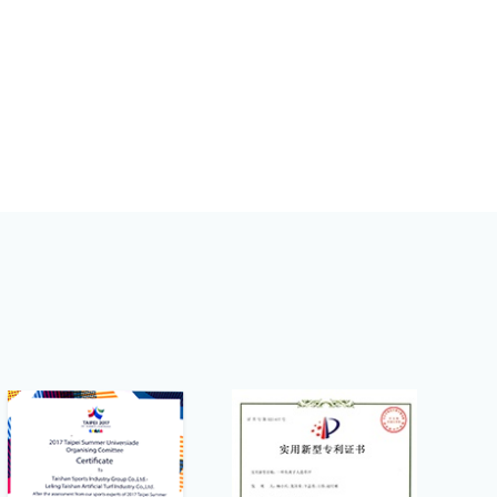
国际网联ITF
标准》的主要起草单位