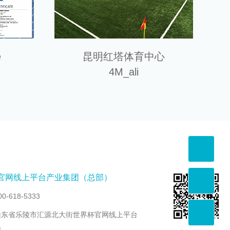
e
昆明红塔体育中心
4M_ali
官网线上平台产业集团（总部）
00-618-5333
：山东省乐陵市汇源北大街世界杯官网线上平台
团