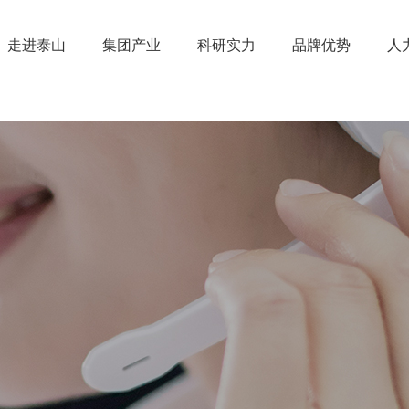
（中国）
走进泰山
集团产业
科研实力
品牌优势
人