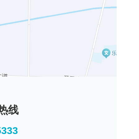
热线
5333