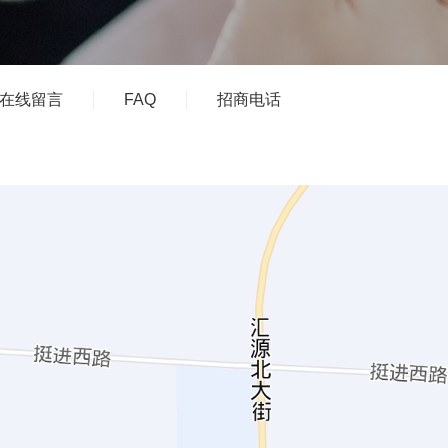
在线留言
FAQ
招商电话