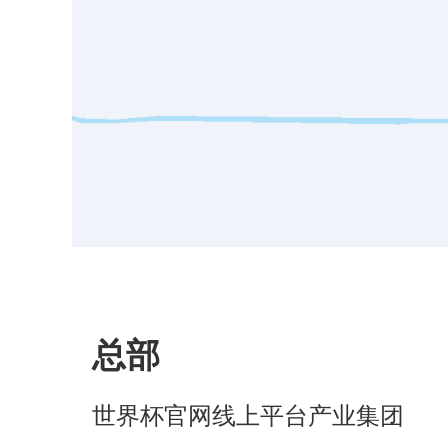
总部
世界杯官网线上平台产业集团