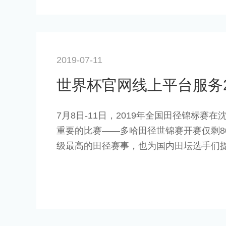
2019-07-11
世界杯官网线上平台服务2
7月8日-11日，2019年全国田径锦标赛在
重要的比赛——多哈田径世锦赛开赛仅剩8
级最高的田径赛事，也为国内田坛选手们提.