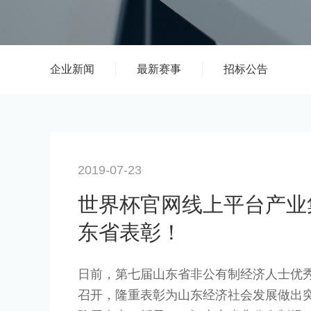
企业新闻
最新赛事
招标公告
2019-07-23
世界杯官网线上平台产业
东省表彰！
日前，第七届山东省非公有制经济人士
召开，隆重表彰为山东经济社会发展做出突