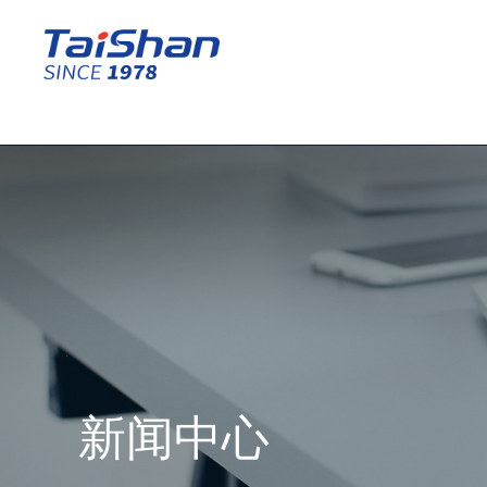
世界杯官网线上平台_世界杯
新闻中心