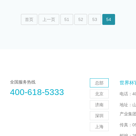
首页
上一页
51
52
53
54
全国服务热线
世界杯
总部
400-618-5333
北京
电话：4
济南
地址
产业集
深圳
传真：0
上海
邮编：2