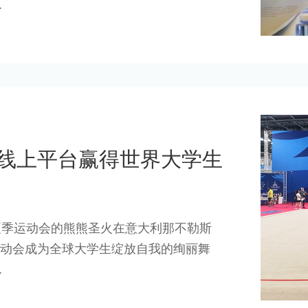
.
网线上平台赢得世界大学生
生夏季运动会的熊熊圣火在意大利那不勒斯
生运动会成为全球大学生绽放自我的绚丽舞
.