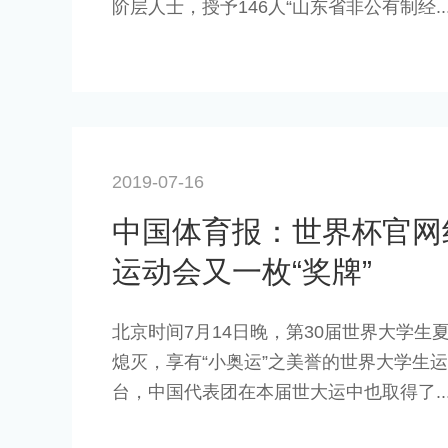
阶层人士，授予146人“山东省非公有制经..
2019-07-16
中国体育报：世界杯官
运动会又一枚“奖牌”
北京时间7月14日晚，第30届世界大学
熄灭，享有“小奥运”之美誉的世界大学
台，中国代表团在本届世大运中也取得了..