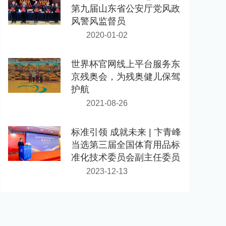
第九届山东省公安厅党风政
风警风监督员
2020-01-02
世界杯官网线上平台服务东
京残奥会，为残奥健儿保驾
护航
2021-08-26
标准引领 成就未来 | 卞青峰
当选第三届全国体育用品标
准化技术委员会副主任委员
2023-12-13