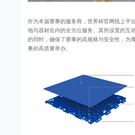
作为本届赛事的服务商，世界杯官网线上
地与器材在内的全方位服务。其所设置的
的同时，确保了赛事的高规格与安全性，为
事的高质量举办。