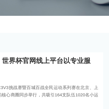
，世界杯官网线上平台以专业服
棍球3V3挑战赛暨百城百战全民运动系列赛在北京、上
市的核心商圈同步举行，共吸引164支队伍1020名小运