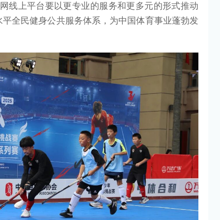
界杯官网线上平台要以更专业的服务和更多元的形式推动
高水平全民健身公共服务体系，为中国体育事业蓬勃发