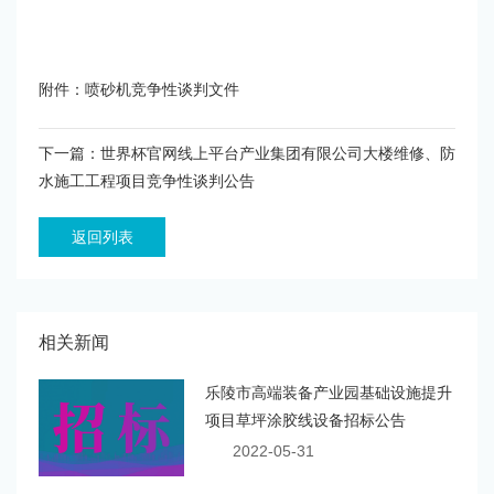
附件：喷砂机竞争性谈判文件
下一篇：世界杯官网线上平台产业集团有限公司大楼维修、防
水施工工程项目竞争性谈判公告
返回列表
相关新闻
乐陵市高端装备产业园基础设施提升
项目草坪涂胶线设备招标公告
2022-05-31