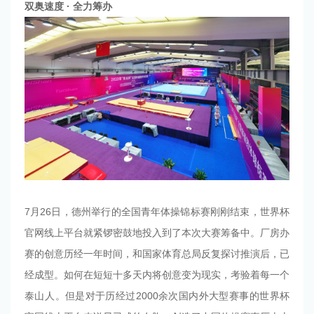
双奥速度 · 全力筹办
7月26日，德州举行的全国青年体操锦标赛刚刚结束，世界杯
官网线上平台就紧锣密鼓地投入到了本次大赛筹备中。厂房办
赛的创意历经一年时间，和国家体育总局反复探讨推演后，已
经成型。如何在短短十多天内将创意变为现实，考验着每一个
泰山人。但是对于历经过2000余次国内外大型赛事的世界杯