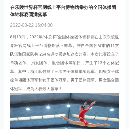
在乐陵世界杯官网线上平台博物馆举办的全国体操团
体锦标赛圆满落幕
2022-08-22 16:04:00
8月13日，2022年“体总杯”全国体操团体锦标赛在山东乐陵世
界杯官网线上平台博物馆落下帷幕。来自全国各省市的11支
队伍和国家队共 254名运动员参加这次比赛。本次比赛设立了
单项团体、男女团体、混合团体等项目，产生了13个团体冠
军。其中，浙江队包揽了三项男子体操单项冠军、四项女子体
操单项团体冠军和女子团体冠军、男子团体冠军、男女混合团
体冠军，成为大赛最大赢家！