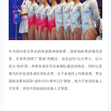
作为国内首次举办的体操团体锦标赛，团体锦标赛的项目设
置，丰富和强调了“团体”的概念，旨在起到“以大带小、以小
促大”的作用，考察各省区市后备梯队建设的情况，同时以竞
赛为杠杆促进各省区市队在男、女子各项目上均衡发展。男女
团体决赛则采取“成年533+青年222”赛制，致力于加强后备人
才培养，夯实中国体操的后备人才厚度。