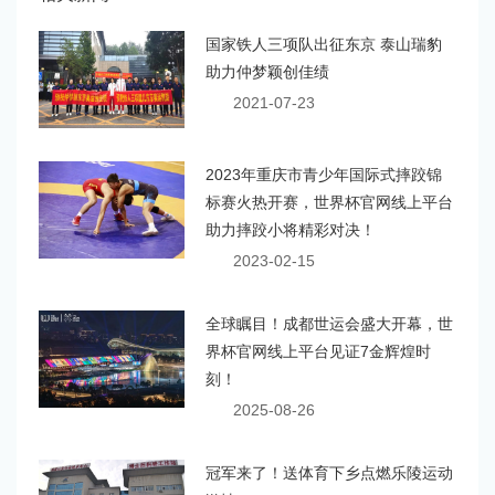
国家铁人三项队出征东京 泰山瑞豹
助力仲梦颖创佳绩
2021-07-23
2023年重庆市青少年国际式摔跤锦
标赛火热开赛，世界杯官网线上平台
助力摔跤小将精彩对决！
2023-02-15
全球瞩目！成都世运会盛大开幕，世
界杯官网线上平台见证7金辉煌时
刻！
2025-08-26
冠军来了！送体育下乡点燃乐陵运动