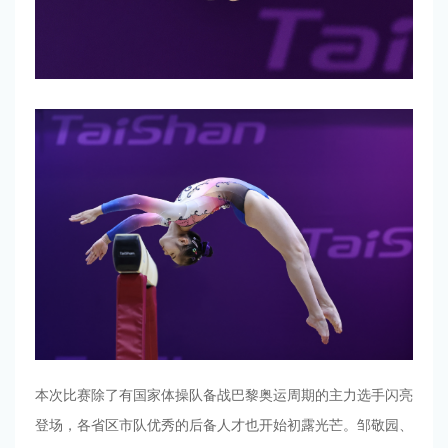
本次比赛除了有国家体操队备战巴黎奥运周期的主力选手闪亮
登场，各省区市队优秀的后备人才也开始初露光芒。邹敬园、