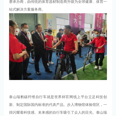
赛承办商，由传统的体育器材制造商升级为全球健康、体育一
站式解决方案服务商。
泰山瑞豹碳纤维自行车就是世界杯官网线上平台立足科技创
新、制定国际国内标准的代表产品。步入博物馆体验馆区，一
排闪耀着科技感、未来感的自行车吸引了众人的目光。泰山瑞