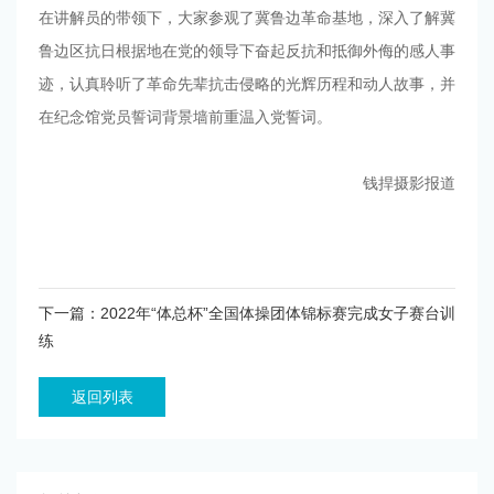
在讲解员的带领下，大家参观了冀鲁边革命基地，深入了解冀
鲁边区抗日根据地在党的领导下奋起反抗和抵御外侮的感人事
迹，认真聆听了革命先辈抗击侵略的光辉历程和动人故事，并
在纪念馆党员誓词背景墙前重温入党誓词。
钱捍摄影报道
下一篇：2022年“体总杯”全国体操团体锦标赛完成女子赛台训
练
返回列表