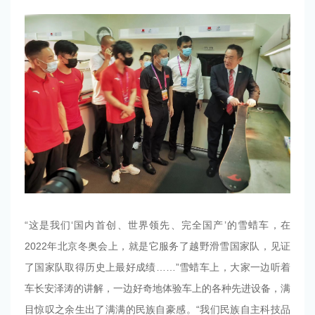
“这是我们‘国内首创、世界领先、完全国产’的雪蜡车，在
2022年北京冬奥会上，就是它服务了越野滑雪国家队，见证
了国家队取得历史上最好成绩……”雪蜡车上，大家一边听着
车长安泽涛的讲解，一边好奇地体验车上的各种先进设备，满
目惊叹之余生出了满满的民族自豪感。“我们民族自主科技品