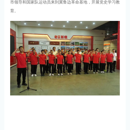
市领导和国家队运动员来到冀鲁边革命基地，开展党史学习教
育。