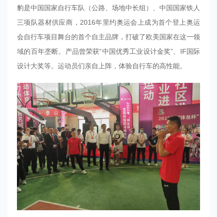
豹是中国国家自行车队（公路、场地中长组）、中国国家铁人
三项队器材供应商，2016年里约奥运会上成为首个登上奥运
会自行车项目舞台的首个自主品牌，打破了欧美国家在这一领
域的百年垄断。产品曾荣获“中国优秀工业设计金奖”、IF国际
设计大奖等。运动员们亲自上阵，体验自行车的高性能。