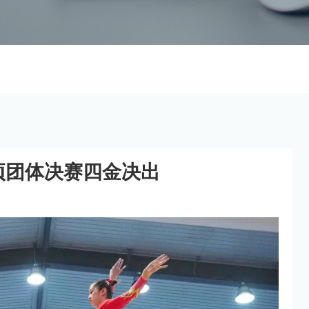
项团体决赛四金决出