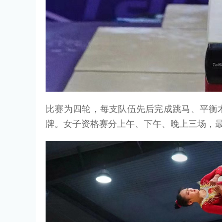
比赛为四轮，每支队伍先后完成跳马、平衡木
牌。女子资格赛分上午、下午、晚上三场