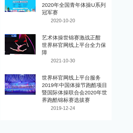
2020年全国青年体操U系列
冠军赛
2020-10-20
艺术体操世锦赛激战正酣
世界杯官网线上平台全力保
障
2021-10-30
世界杯官网线上平台服务
2019年中国体操节跑酷项目
暨国际体操联合会2020年世
界跑酷锦标赛选拔赛
2019-12-24