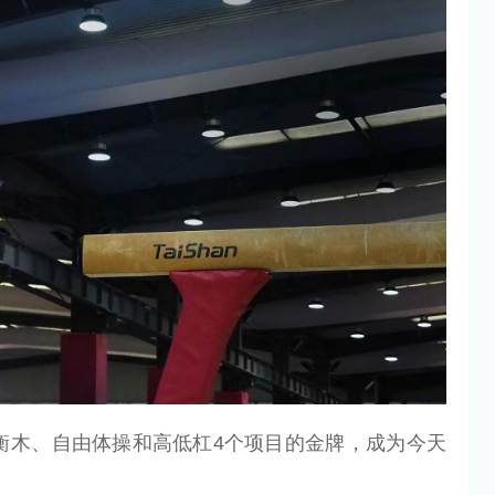
木、自由体操和高低杠4个项目的金牌，成为今天