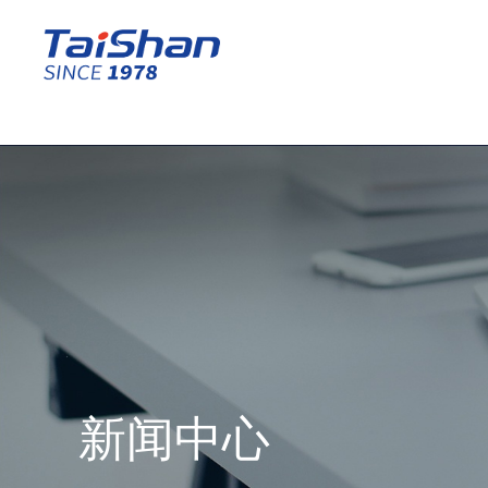
世界杯官网线上平台_世界杯
新闻中心