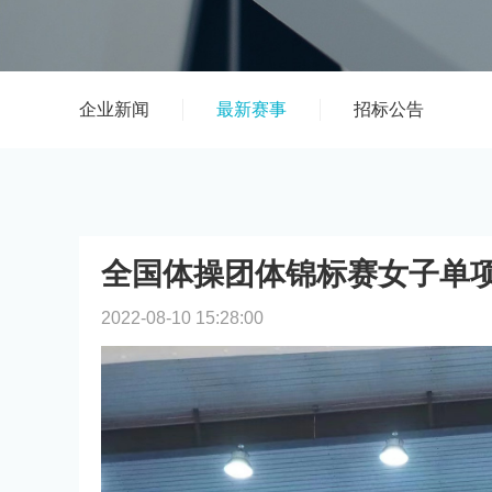
企业新闻
最新赛事
招标公告
全国体操团体锦标赛女子单
2022-08-10 15:28:00