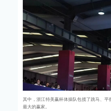
其中，浙江特美赢杯体操队包揽了跳马、平衡
最大的赢家。