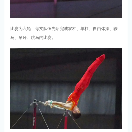
比赛为六轮，每支队伍先后完成双杠、单杠、自由体操、鞍
马、吊环、跳马的比赛。