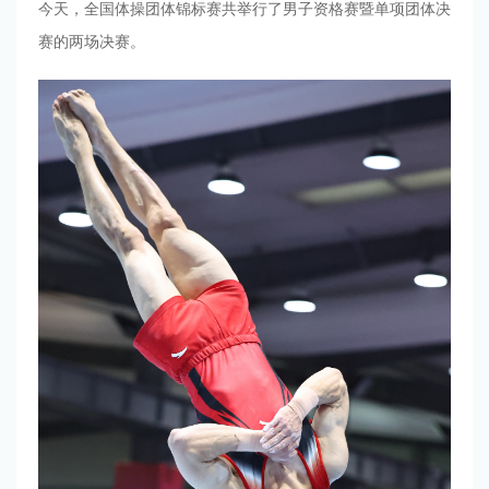
今天，全国体操团体锦标赛共举行了男子资格赛暨单项团体决
赛的两场决赛。