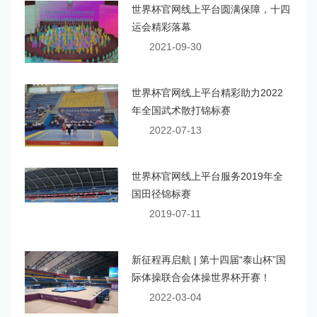
世界杯官网线上平台圆满保障，十四
运会精彩落幕
2021-09-30
世界杯官网线上平台精彩助力2022
年全国武术散打锦标赛
2022-07-13
世界杯官网线上平台服务2019年全
国田径锦标赛
2019-07-11
新征程再启航 | 第十四届“泰山杯”国
际体操联合会体操世界杯开赛！
2022-03-04