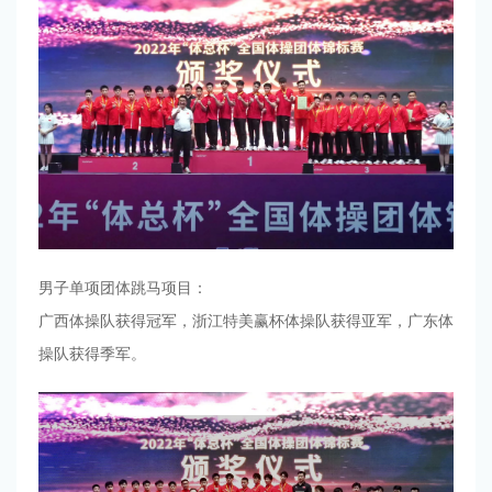
男子单项团体跳马项目：
广西体操队获得冠军，浙江特美赢杯体操队获得亚军，广东体
操队获得季军。