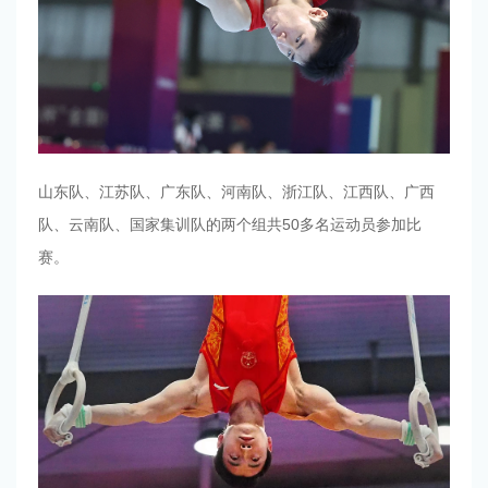
山东队、江苏队、广东队、河南队、浙江队、江西队、广西
队、云南队、国家集训队的两个组共50多名运动员参加比
赛。