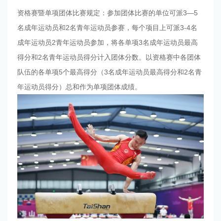
资格赛暨单项团体比赛规定：参加团体比赛的单位可派3—5
名成年运动员和2名青年运动员参赛，每个项目上可派3-4名
成年运动员2青年运动员参加，将各单项3名成年运动员最高
得分和2名青年运动员得分计入团体分数。以资格赛中各团体
队伍的各单项5个最高得分（3名成年运动员最高得分和2名青
年运动员得分）总和作为单项团体成绩。