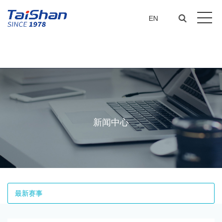
世界杯官网线上平台_世界杯
EN
（中国）
新闻中心
最新赛事