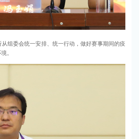
从组委会统一安排、统一行动，做好赛事期间的疫
。