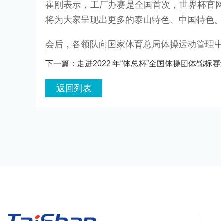
崔刚表示，工厂办赛是全国首次，世界杯官网
将为大家呈现出更多的泰山特色、中国特色
会后，各领队向国家体育总局体操运动管理
下一篇：走进2022 年“体总杯”全国体操团体锦标
返回列表