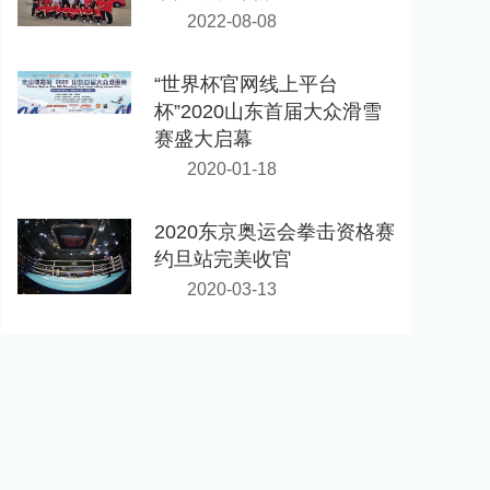
2022-08-08
“世界杯官网线上平台
杯”2020山东首届大众滑雪
赛盛大启幕
2020-01-18
2020东京奥运会拳击资格赛
约旦站完美收官
2020-03-13