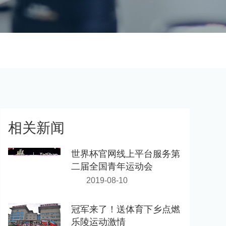
相关新闻
世界杯官网线上平台服务第
二届全国青年运动会
2019-08-10
冠军来了！送体育下乡点燃
乐陵运动激情