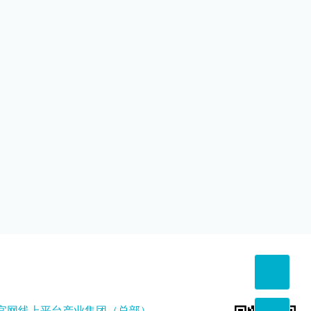
官网线上平台产业集团（总部）