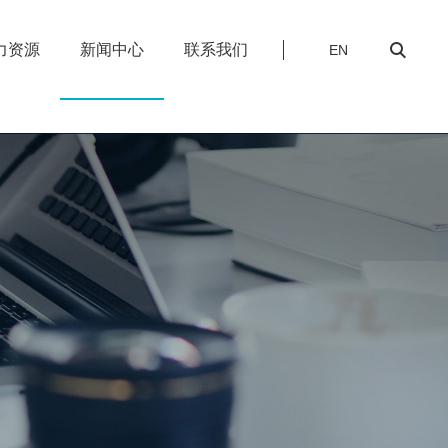
力资源
新闻中心
联系我们
EN