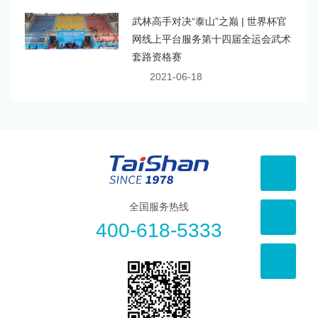
武林高手对决“泰山”之巅 | 世界杯官
网线上平台服务第十四届全运会武术
套路资格赛
2021-06-18
全国服务热线
400-618-5333