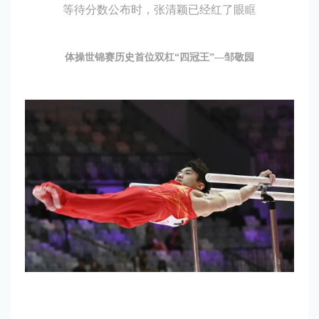
等待分数公布时，张清颖已经红了眼眶
体操世锦赛历史首位双杠“四冠王”—邹敬园