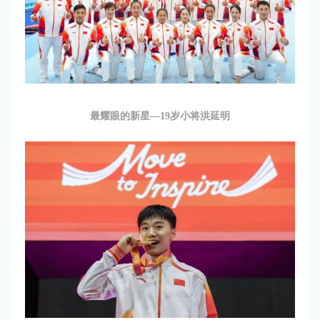
最耀眼的新星—19岁小将洪延明