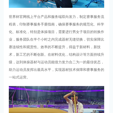
世界杯官网线上平台产品和服务端双向发力，制定赛事服务流
程表，印制赛事服务手册指南，确保赛事服务的规范化、科学
化、标准化，特别是体操项目，需要进行男女子项目的转换作
业，服务团队在半个小时之内完成器材无缝切换，切实保障比
赛连续性和观赏性。效率的不断提升，得益于新材料，新技
术，新工艺的不断创新。在材料优化，结构设计等方面持续升
级，达到体操器材与运动员能借力发力合二为一的最佳状态，
助力运动员发挥出最高水平，实现器材技术保障和赛事服务的
一站式运营。