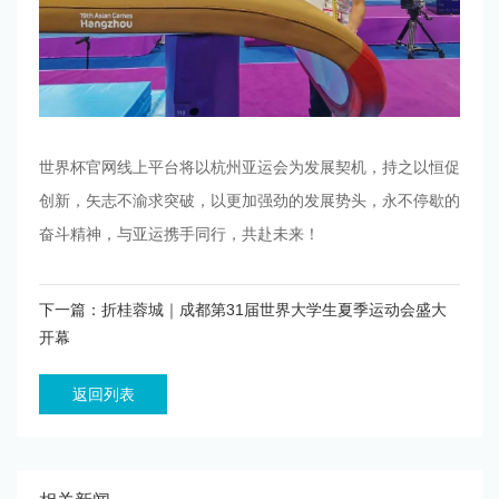
世界杯官网线上平台将以杭州亚运会为发展契机，持之以恒促
创新，矢志不渝求突破，以更加强劲的发展势头，永不停歇的
奋斗精神，与亚运携手同行，共赴未来！
下一篇：折桂蓉城｜成都第31届世界大学生夏季运动会盛大
开幕
返回列表