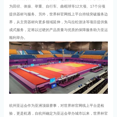
为田径、体操、举重、自行车、曲棍球等12大项、17个分项
提供器材与服务。另外，世界杯官网线上平台持续突破服务边
界，从主营器材向更多领域延伸，为马拉松游泳等项目提供集
成式服务，定将以过硬的产品质量与优质的保障服务助力亚运
顺利举办。
杭州亚运会作为亚洲顶级赛事，对世界杯官网线上平台是检
验，更是机遇，自杭州确定为亚运会举办城市以来，世界杯官