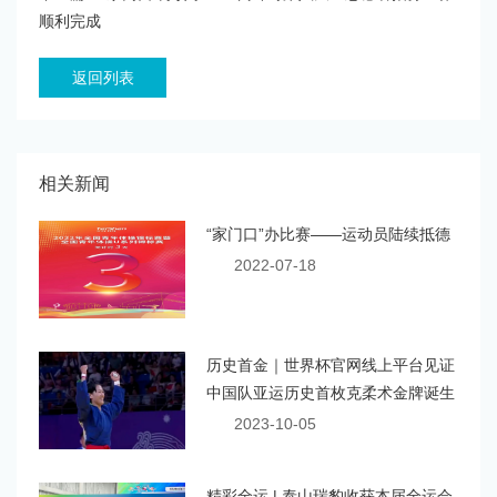
顺利完成
返回列表
相关新闻
“家门口”办比赛——运动员陆续抵德
2022-07-18
历史首金｜世界杯官网线上平台见证
中国队亚运历史首枚克柔术金牌诞生
2023-10-05
精彩全运 | 泰山瑞豹收获本届全运会