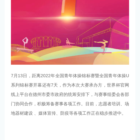
7月13日，距离2022年全国青年体操锦标赛暨全国青年体操U
系列锦标赛开幕还有7天，作为本次大赛承办方，世界杯官网
线上平台在德州市委市政府的统筹安排下，与赛事组委会各部
门协同合作，积极筹备赛事各项工作。目前，志愿者培训、场
地器材建设 、媒体宣传、防疫等各项工作正在稳步推进中。