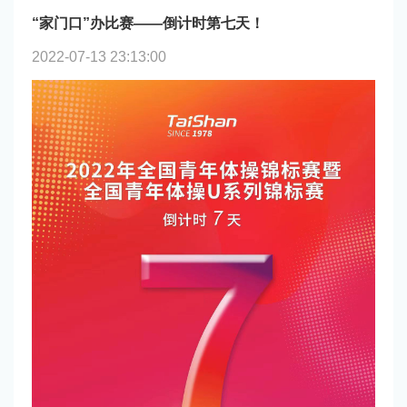
“家门口”办比赛——倒计时第七天！
2022-07-13 23:13:00