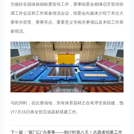
为做好全国体操锦标赛宣传工作，赛事组委会相继召开宣传协
调工作会议和工作筹备情况会议，组委会向媒体介绍了本次大
赛举办背景、赛事亮点、重要意义等相关事项以及本组工作筹
备情况。
与此同时，在比赛场地，所有体育器材正在有序安装组建，预
计7月15日将全部完成器材搭建工作。
下一篇：“家门口”办赛事——倒计时第八天！志愿者招募工作