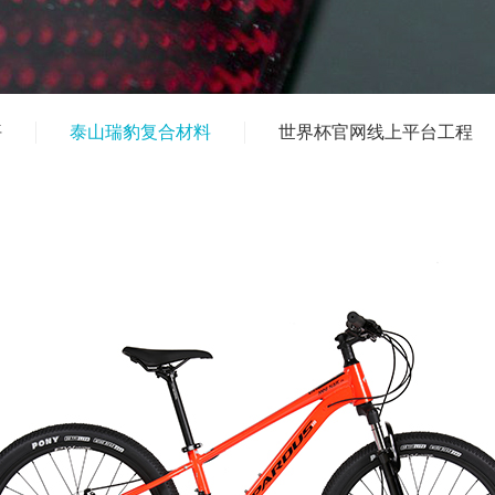
坪
泰山瑞豹复合材料
世界杯官网线上平台工程