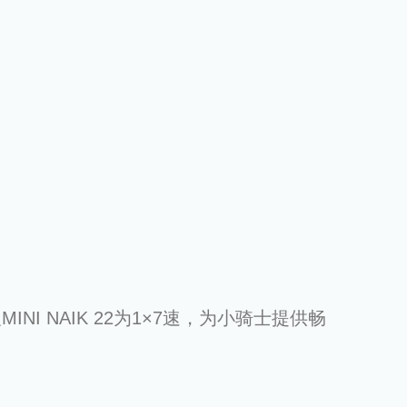
0及MINI NAIK 22为1×7速，为小骑士提供畅