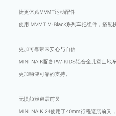
捷更体贴MVMT运动配件
使用 MVMT M-Black系列车把组件，
更加可靠带来安心与自信
MINI NAIK配备PW-KIDS铝合金儿童山地
更加稳健可靠的支持。
无惧颠簸避震前叉
MINI NAIK 24使用了40mm行程避震前叉，