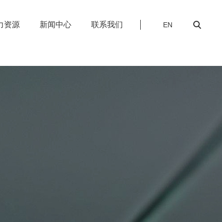
力资源
新闻中心
联系我们
EN