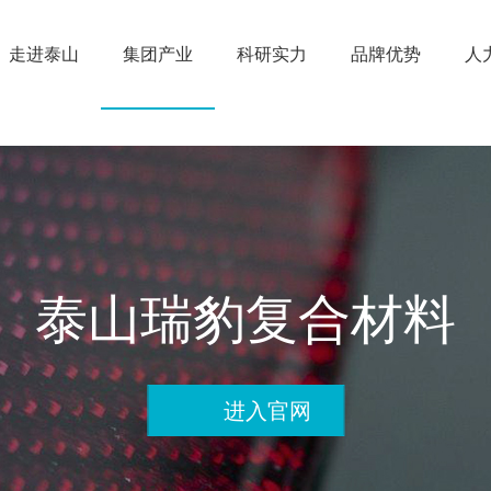
（中国）
走进泰山
集团产业
科研实力
品牌优势
人
泰山瑞豹复合材料
进入官网